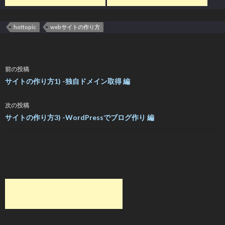
hottopic
webサイトの作り方
投
前の投稿
稿
サイトの作り方1) -独自ドメイン取得 編
ナ
次の投稿
ビ
サイトの作り方3) -WordPressでブログ作り 編
ゲ
ー
シ
ョ
ン