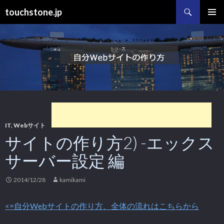
検
touchstone.jp
索
コ
メインメ
ン
ニュー
テ
ン
ツ
へ
移
動
IT
,
Webサイト
サイトの作り方2) -エックス
サーバー設定 編
2014/12/28
kamikami
<=自分Webサイトの作り方、全体の流れはこちらから