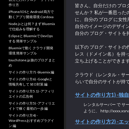
皆さん、自分だけの ブログ
作り方
せんか？ 私が一番思った
iPhone/iOSと Android 両方で
動くアプリ開発環境 Cordova
に、自分の ブログ に女
Node.jsとは何？まず Bluemix
自分のイメージのデザイ
で仕組みを理解する
自分の ブログ・サイトを
Eclipseと Bluemixで DevOps
する 簡単サンプル
以下の ブログ・サイトの
Bluemixで動く クラウド開発
レス（ドメイン名）を持っ
環境 簡単サンプル
立ち上げることができま
touchstone.jp 旅のブログ まと
め
サイトの作り方7) -bluemix 編
クラウド（レンタル・サー
サイトの作り方6) -Googleと
らいで自分のサイトが持
情報共有して SEO対策 編
サイトの作り方5.1) -アフィリ
サイトの作り方1) -独
エイトの広告例
サイトの作り方5) -アフィリエ
レンタルサーバー で サ
イトで稼ぐ 最初の一歩 編
ように、 http://xxxx.
サイトの作り方4) -
サイトの作り方2) -エ
WordPressおすすめプラグイ
ン 編