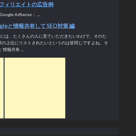
-アフィリエイトの広告例
gle AdSense： …
ogleと情報共有して SEO対策 編
からには、たくさんの人に見ていただきたいわけで、そのた
検索結果の上位にリストされたいというのは皆同じですよね。そ
と 情報共有 …