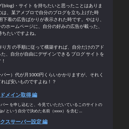
(blog)・サイト を持ちたいと思ったことはありま
のは、某アメブロで自分のブログを立ち上げた時
性用下着の広告ばかりが表示された時です。やはり、
ンのホームページに、自分の好みの広告が載った、
持ちたいですよね。
作り方 の手順に従って構築すれば、自分だけのアド
た、自分が自由にデザインできる ブログ サイトを
す！
バー）代が月1000円くらいかかりますが、それく
てれば安いものですよね！？
自ドメイン取得 編
ーバー を申し込むと、今見ていただいているこのサイトの
xsrv.jp/ という自分で決めた名前（xxxx）を含む …
ックスサーバー設定 編