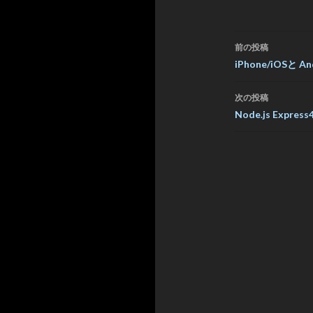
投
前の投稿
稿
iPhone/iOSと
ナ
次の投稿
ビ
Node.js Expr
ゲ
ー
シ
ョ
ン