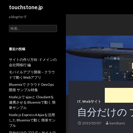
検
touchstone.jp
索
a blog for IT
検
索:
最近の投稿
サイトの作り方8) -ドメインの
会社間移行 編
モバイルアプリ開発 – クラウ
ドで動くWebアプリ
Bluemixで クラウド DevOps
開発 サンプル特集
Node.jsで ajaxと Cloudantを
IT
,
Webサイト
連携させる Bluemixで動く 簡
単サンプル
自分だけの
Node.js Express4 Ajaxを活用
した Bluemixで動く 簡単サン
2015/05/07
kamikami
プル
自分だけの ブログ・サイトの