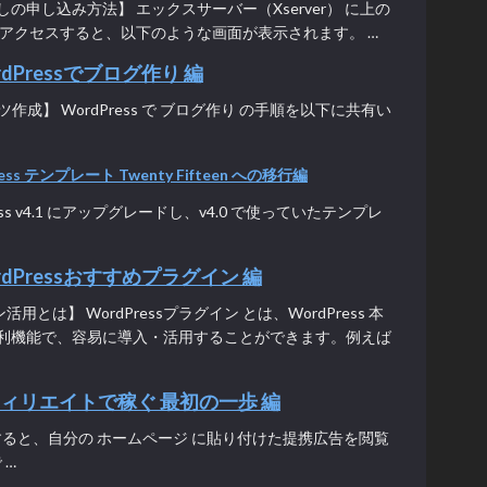
の申し込み方法】 エックスサーバー（Xserver） に上の
てアクセスすると、以下のような画面が表示されます。 …
dPressでブログ作り 編
ンツ作成】 WordPress で ブログ作り の手順を以下に共有い
ess テンプレート Twenty Fifteen への移行編
ss v4.1 にアップグレードし、v4.0 で使っていたテンプレ
rdPressおすすめプラグイン 編
ン活用とは】 WordPressプラグイン とは、WordPress 本
利機能で、容易に導入・活用することができます。例えば
フィリエイトで稼ぐ 最初の一歩 編
すると、自分の ホームページ に貼り付けた提携広告を閲覧
 …